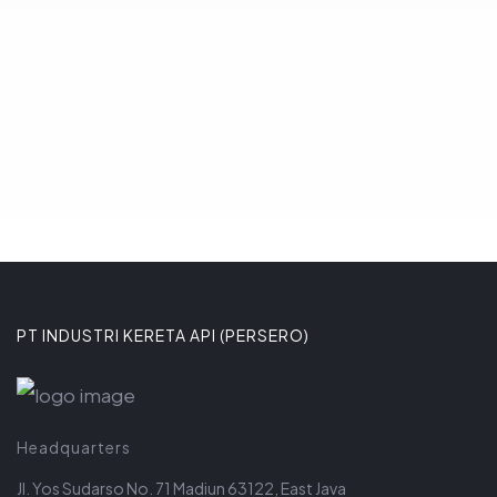
Komitmen tersebut ditega
8 JANUARI 2026
PT INDUSTRI KERETA API (PERSERO)
Headquarters
Jl. Yos Sudarso No. 71 Madiun 63122, East Java