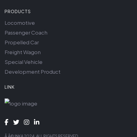
PRODUCTS
Locomotive
Passenger Coach
Propelled Car
Freight Wagon
Special Vehicle
Development Product
LINK
Ã‚Â© INKA 2024. ALL RIGHTS RESERVED.