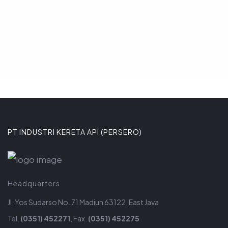
8 JANUARI 2026
PT INDUSTRI KERETA API (PERSERO)
Headquarters
Jl. Yos Sudarso No. 71 Madiun 63122, East Java
Tel.
(0351) 452271
, Fax.
(0351) 452275