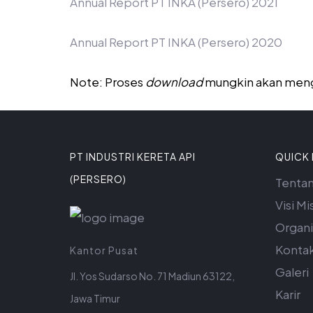
Annual Report PT INKA (Persero) 2021
Annual Report PT INKA (Persero) 2020
Note: Proses
download
mungkin akan meng
PT INDUSTRI KERETA API
QUICK 
(PERSERO)
Tenta
Visi Mis
Organi
Konta
Kantor Pusat
Galeri
Jl. Yos Sudarso No. 71 Madiun 63122,
Karir
Jawa Timur