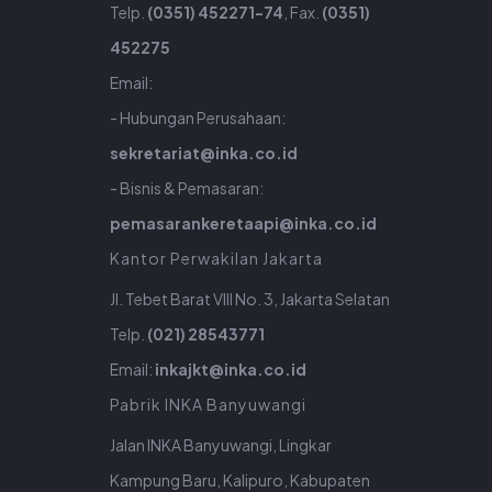
Telp.
(0351) 452271-74
, Fax.
(0351)
452275
Email:
- Hubungan Perusahaan:
sekretariat@inka.co.id
- Bisnis & Pemasaran:
pemasarankeretaapi@inka.co.id
Kantor Perwakilan Jakarta
Jl. Tebet Barat VIII No. 3, Jakarta Selatan
Telp.
(021) 28543771
Email:
inkajkt@inka.co.id
Pabrik INKA Banyuwangi
Jalan INKA Banyuwangi, Lingkar
Kampung Baru, Kalipuro, Kabupaten