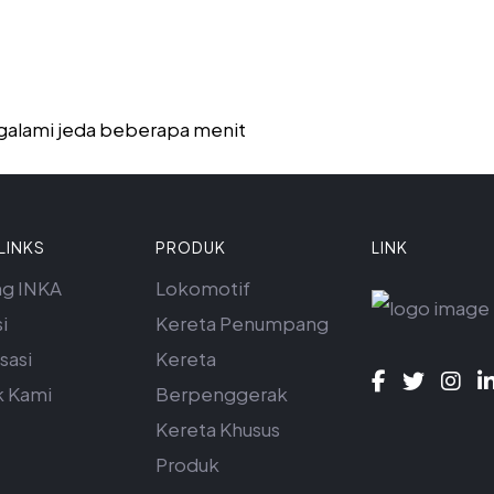
alami jeda beberapa menit
LINKS
PRODUK
LINK
ng INKA
Lokomotif
i
Kereta Penumpang
sasi
Kereta
k Kami
Berpenggerak
Kereta Khusus
Produk