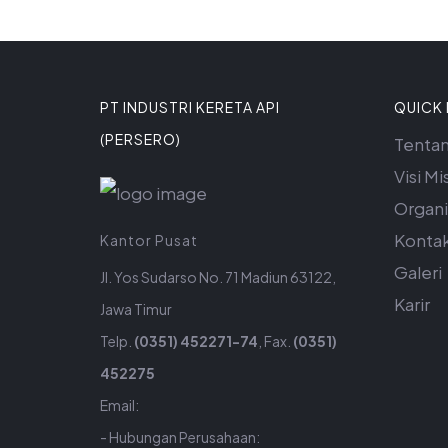
PT INDUSTRI KERETA API
QUICK 
(PERSERO)
Tenta
Visi Mis
Organi
Konta
Kantor Pusat
Galeri
Jl. Yos Sudarso No. 71 Madiun 63122,
Karir
Jawa Timur
Telp.
(0351) 452271-74
, Fax.
(0351)
452275
Email:
- Hubungan Perusahaan: