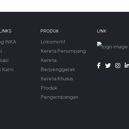
LINKS
PRODUK
LINK
ng INKA
Lokomotif
i
Kereta Penumpang
sasi
Kereta
k Kami
Berpenggerak
Kereta Khusus
Produk
Pengembangan