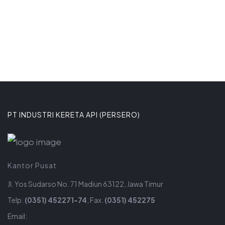
PT INDUSTRI KERETA API (PERSERO)
Kantor Pusat
Jl. Yos Sudarso No. 71 Madiun 63122, Jawa Timur
Telp.
(0351) 452271-74
, Fax.
(0351) 452275
Email: