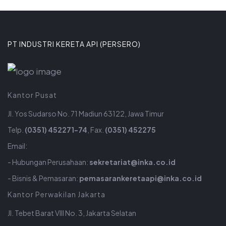
PT INDUSTRI KERETA API (PERSERO)
Kantor Pusat
Jl. Yos Sudarso No. 71 Madiun 63122, Jawa Timur
Telp.
(0351) 452271-74
, Fax.
(0351) 452275
Email:
- Hubungan Perusahaan:
sekretariat@inka.co.id
- Bisnis & Pemasaran:
pemasarankeretaapi@inka.co.id
Kantor Perwakilan Jakarta
Jl. Tebet Barat VIII No. 3, Jakarta Selatan