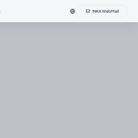
k
INKA WebMail