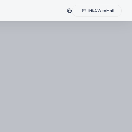
k
INKA WebMail