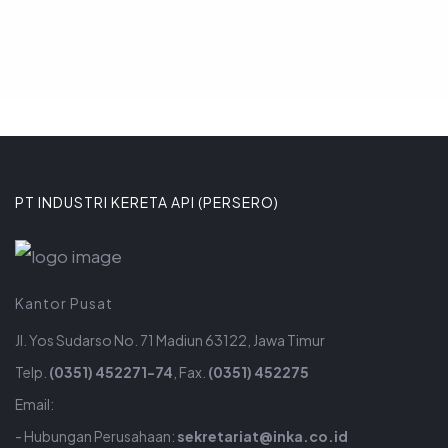
PT INDUSTRI KERETA API (PERSERO)
Kantor Pusat
Jl. Yos Sudarso No. 71 Madiun 63122, Jawa Timur
Telp.
(0351) 452271-74
, Fax.
(0351) 452275
Email:
- Hubungan Perusahaan:
sekretariat@inka.co.id