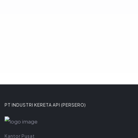
massal perkotaan berbasis trem.
Komitmen tersebut ditega
8 JANUARI 2026
PT INDUSTRI KERETA API (PERSERO)
Kantor Pusat