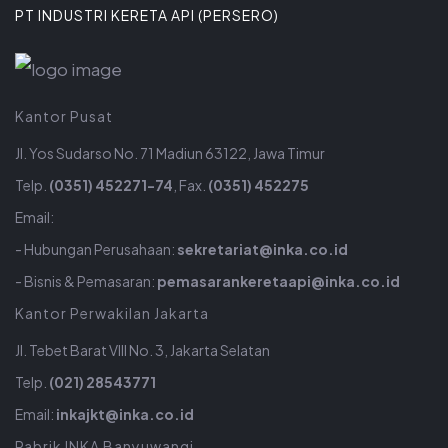
PT INDUSTRI KERETA API (PERSERO)
Kantor Pusat
Jl. Yos Sudarso No. 71 Madiun 63122, Jawa Timur
Telp.
(0351) 452271-74
, Fax.
(0351) 452275
Email:
- Hubungan Perusahaan:
sekretariat@inka.co.id
- Bisnis & Pemasaran:
pemasarankeretaapi@inka.co.id
Kantor Perwakilan Jakarta
Jl. Tebet Barat VIII No. 3, Jakarta Selatan
Telp.
(021) 28543771
Email:
inkajkt@inka.co.id
Pabrik INKA Banyuwangi