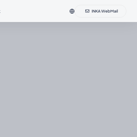
k
INKA WebMail