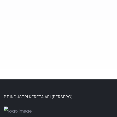
dalam pengembangan transportasi
massal perkotaan berbasis trem.
Komitmen tersebut ditega
8 JANUARI 2026
PT INDUSTRI KERETA API (PERSERO)