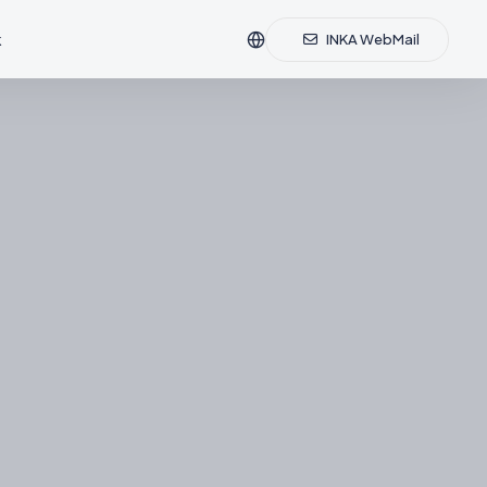
k
INKA WebMail