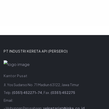
PT INDUSTRI KERETA API (PERSERO)
Kantor Pusat
Jl. Yos Sudarso No. 71 Madiun 63122, Jawa Timur
Telp.
(0351) 452271-74
, Fax.
(0351) 452275
Email:
- Hubungan Perusahaan:
sekretariat@inka.co.id