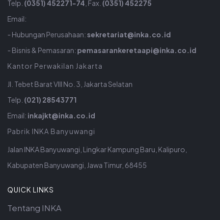
Telp.
(0351) 452271-74
, Fax.
(0351) 452275
Email:
- Hubungan Perusahaan:
sekretariat@inka.co.id
- Bisnis & Pemasaran:
pemasarankeretaapi@inka.co.id
Kantor Perwakilan Jakarta
Jl. Tebet Barat VIII No. 3, Jakarta Selatan
Telp.
(021) 28543771
Email:
inkajkt@inka.co.id
Pabrik INKA Banyuwangi
Jalan INKA Banyuwangi, Lingkar Kampung Baru, Kalipuro,
Kabupaten Banyuwangi, Jawa Timur, 68455
QUICK LINKS
Tentang INKA