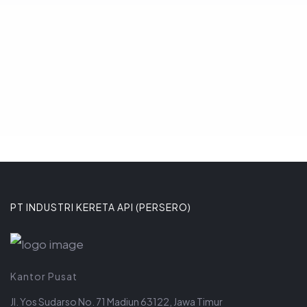
Komitmen tersebut ditega
8 JANUARI 2026
PT INDUSTRI KERETA API (PERSERO)
Kantor Pusat
Jl. Yos Sudarso No. 71 Madiun 63122, Jawa Timur