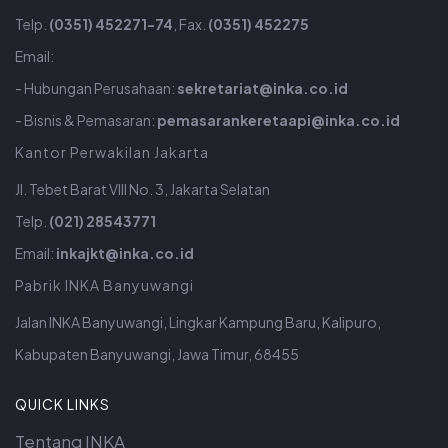
Telp.
(0351) 452271-74
, Fax.
(0351) 452275
Email:
- Hubungan Perusahaan:
sekretariat@inka.co.id
- Bisnis & Pemasaran:
pemasarankeretaapi@inka.co.id
Kantor Perwakilan Jakarta
Jl. Tebet Barat VIII No. 3, Jakarta Selatan
Telp.
(021) 28543771
Email:
inkajkt@inka.co.id
Pabrik INKA Banyuwangi
Jalan INKA Banyuwangi, Lingkar Kampung Baru, Kalipuro,
Kabupaten Banyuwangi, Jawa Timur, 68455
QUICK LINKS
Tentang INKA