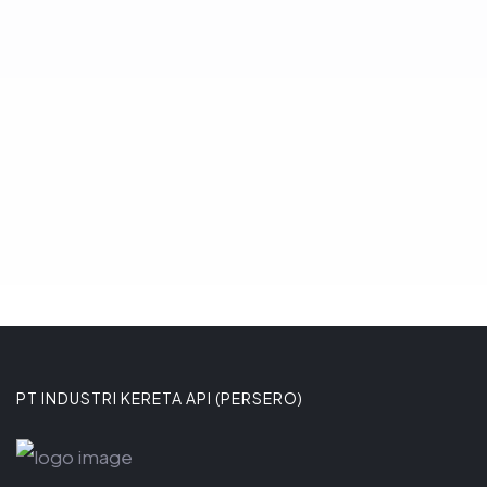
dalam pengembangan transportasi
massal perkotaan berbasis trem.
Komitmen tersebut ditega
8 JANUARI 2026
PT INDUSTRI KERETA API (PERSERO)