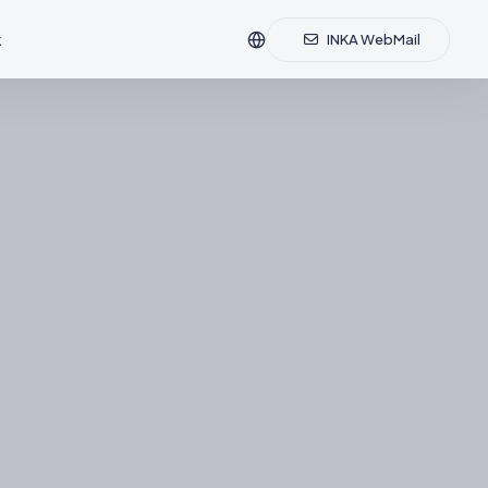
k
INKA WebMail