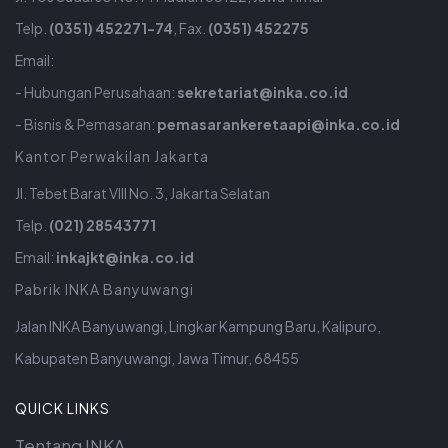
Telp.
(0351) 452271-74
, Fax.
(0351) 452275
Email:
- Hubungan Perusahaan:
sekretariat@inka.co.id
- Bisnis & Pemasaran:
pemasarankeretaapi@inka.co.id
Kantor Perwakilan Jakarta
Jl. Tebet Barat VIII No. 3, Jakarta Selatan
Telp.
(021) 28543771
Email:
inkajkt@inka.co.id
Pabrik INKA Banyuwangi
Jalan INKA Banyuwangi, Lingkar Kampung Baru, Kalipuro,
Kabupaten Banyuwangi, Jawa Timur, 68455
QUICK LINKS
Tentang INKA