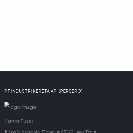
Komitmen tersebut ditega
8 JANUARI 2026
PT INDUSTRI KERETA API (PERSERO)
Kantor Pusat
Jl. Yos Sudarso No. 71 Madiun 63122, Jawa Timur