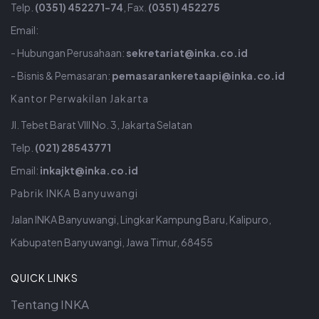
Telp.
(0351) 452271-74
, Fax.
(0351) 452275
Email:
- Hubungan Perusahaan:
sekretariat@inka.co.id
- Bisnis & Pemasaran:
pemasarankeretaapi@inka.co.id
Kantor Perwakilan Jakarta
Jl. Tebet Barat VIII No. 3, Jakarta Selatan
Telp.
(021) 28543771
Email:
inkajkt@inka.co.id
Pabrik INKA Banyuwangi
Jalan INKA Banyuwangi, Lingkar Kampung Baru, Kalipuro,
Kabupaten Banyuwangi, Jawa Timur, 68455
QUICK LINKS
Tentang INKA