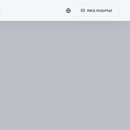
k
INKA WebMail