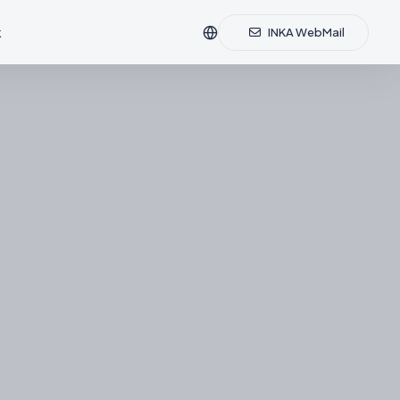
k
INKA WebMail