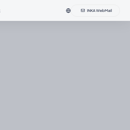
k
INKA WebMail