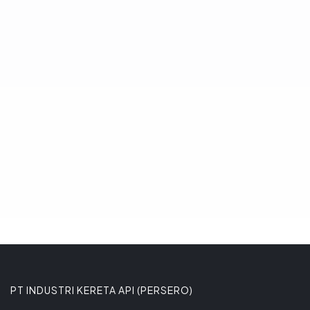
positif komitmen Pemerintah Kota Bogor
dalam pengembangan transportasi
massal perkotaan berbasis trem.
Komitmen tersebut ditega
8 JANUARI 2026
PT INDUSTRI KERETA API (PERSERO)