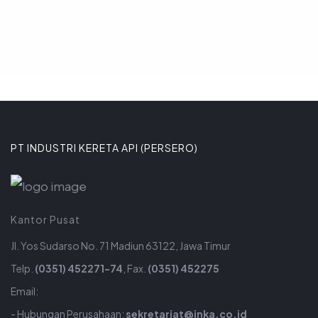
PT INDUSTRI KERETA API (PERSERO)
Kantor Pusat
Jl. Yos Sudarso No. 71 Madiun 63122, Jawa Timur
Telp.
(0351) 452271-74
, Fax.
(0351) 452275
Email:
- Hubungan Perusahaan:
sekretariat@inka.co.id