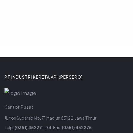
8 JANUARI 2026
PT INDUSTRI KERETA API (PERSERO)
Kantor Pusat
Jl. Yos Sudarso No. 71 Madiun 63122, Jawa Timur
Telp.
(0351) 452271-74
, Fax.
(0351) 452275