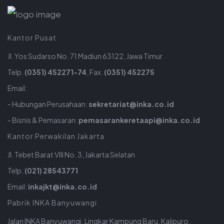
Kantor Pusat
Jl. Yos Sudarso No. 71 Madiun 63122, Jawa Timur
Telp.
(0351) 452271-74
, Fax.
(0351) 452275
Email:
- Hubungan Perusahaan:
sekretariat@inka.co.id
- Bisnis & Pemasaran:
pemasarankeretaapi@inka.co.id
Kantor Perwakilan Jakarta
Jl. Tebet Barat VIII No. 3, Jakarta Selatan
Telp.
(021) 28543771
Email:
inkajkt@inka.co.id
Pabrik INKA Banyuwangi
Jalan INKA Banyuwangi, Lingkar Kampung Baru, Kalipuro,