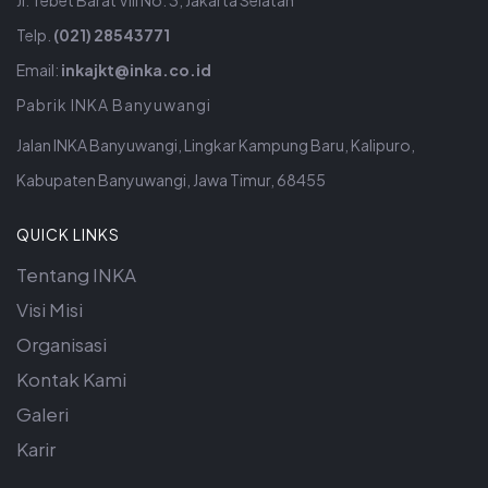
Jl. Tebet Barat VIII No. 3, Jakarta Selatan
Telp.
(021) 28543771
Email:
inkajkt@inka.co.id
Pabrik INKA Banyuwangi
Jalan INKA Banyuwangi, Lingkar Kampung Baru, Kalipuro,
Kabupaten Banyuwangi, Jawa Timur, 68455
QUICK LINKS
Tentang INKA
Visi Misi
Organisasi
Kontak Kami
Galeri
Karir