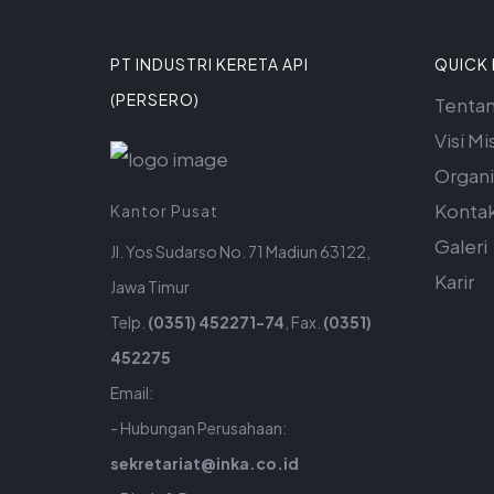
PT INDUSTRI KERETA API
QUICK 
(PERSERO)
Tenta
Visi Mis
Organi
Konta
Kantor Pusat
Galeri
Jl. Yos Sudarso No. 71 Madiun 63122,
Karir
Jawa Timur
Telp.
(0351) 452271-74
, Fax.
(0351)
452275
Email:
- Hubungan Perusahaan:
sekretariat@inka.co.id