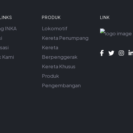
LINKS
PRODUK
LINK
ng INKA
Lokomotif
i
Kereta Penumpang
sasi
Kereta
k Kami
Berpenggerak
Kereta Khusus
Produk
Pengembangan