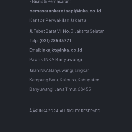
- Bisnis & Pemasaran:
pemasarankeretaapi@inka.co.id
Kantor Perwakilan Jakarta
Jl. Tebet Barat VIII No. 3, Jakarta Selatan
Telp.
(021) 28543771
Email:
inkajkt@inka.co.id
Pabrik INKA Banyuwangi
Jalan INKA Banyuwangi, Lingkar
Kampung Baru, Kalipuro, Kabupaten
Banyuwangi, Jawa Timur, 68455
Ã‚Â© INKA 2024. ALL RIGHTS RESERVED.