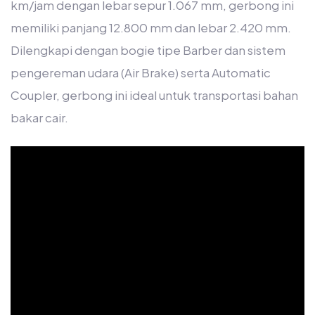
km/jam dengan lebar sepur 1.067 mm, gerbong ini
memiliki panjang 12.800 mm dan lebar 2.420 mm.
Dilengkapi dengan bogie tipe Barber dan sistem
pengereman udara (Air Brake) serta Automatic
Coupler, gerbong ini ideal untuk transportasi bahan
bakar cair.