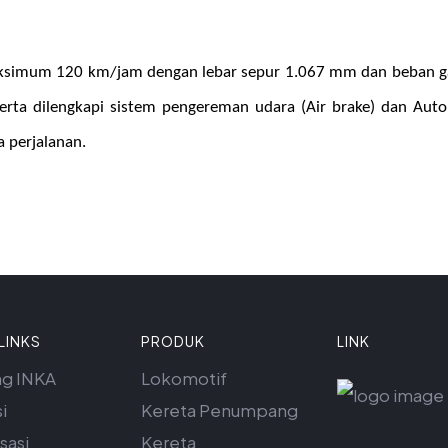
ksimum 120 km/jam dengan lebar sepur 1.067 mm dan beban ga
rta dilengkapi sistem pengereman udara (Air brake) dan Aut
a perjalanan.
LINKS
PRODUK
LINK
ng INKA
Lokomotif
i
Kereta Penumpang
sasi
Kereta