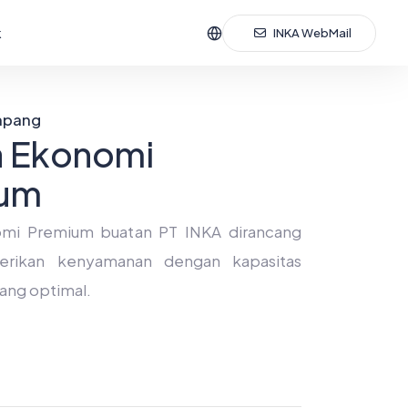
k
INKA WebMail
mpang
a Ekonomi
um
mi Premium buatan PT INKA dirancang
rikan kenyamanan dengan kapasitas
ng optimal.