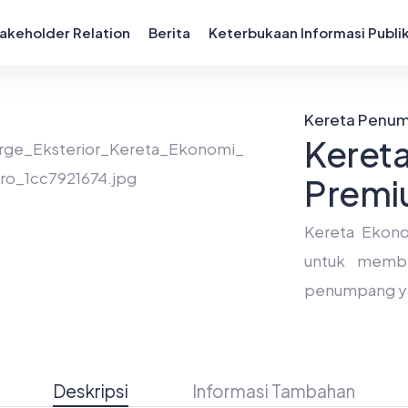
akeholder Relation
Berita
Keterbukaan Informasi Publi
Kereta Penu
Keret
Premi
Kereta Ekono
untuk membe
penumpang ya
Deskripsi
Informasi Tambahan