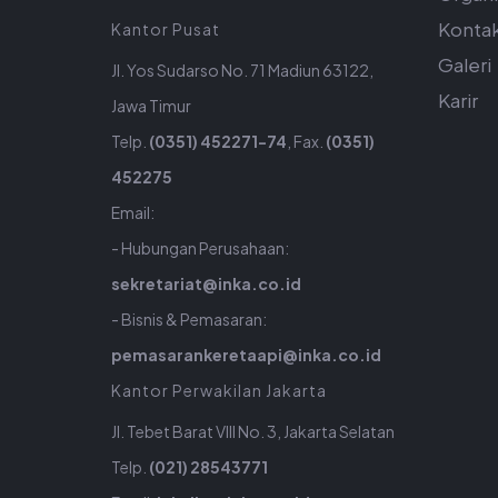
Konta
Kantor Pusat
Galeri
Jl. Yos Sudarso No. 71 Madiun 63122,
Karir
Jawa Timur
Telp.
(0351) 452271-74
, Fax.
(0351)
452275
Email:
- Hubungan Perusahaan:
sekretariat@inka.co.id
- Bisnis & Pemasaran:
pemasarankeretaapi@inka.co.id
Kantor Perwakilan Jakarta
Jl. Tebet Barat VIII No. 3, Jakarta Selatan
Telp.
(021) 28543771