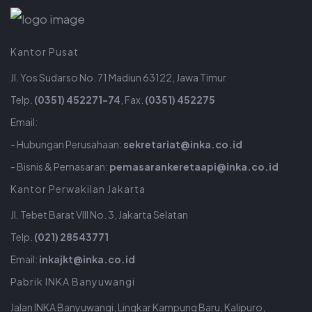
Kantor Pusat
Jl. Yos Sudarso No. 71 Madiun 63122, Jawa Timur
Telp.
(0351) 452271-74
, Fax.
(0351) 452275
Email:
- Hubungan Perusahaan:
sekretariat@inka.co.id
- Bisnis & Pemasaran:
pemasarankeretaapi@inka.co.id
Kantor Perwakilan Jakarta
Jl. Tebet Barat VIII No. 3, Jakarta Selatan
Telp.
(021) 28543771
Email:
inkajkt@inka.co.id
Pabrik INKA Banyuwangi
Jalan INKA Banyuwangi, Lingkar Kampung Baru, Kalipuro,