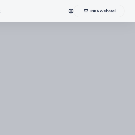
k
INKA WebMail