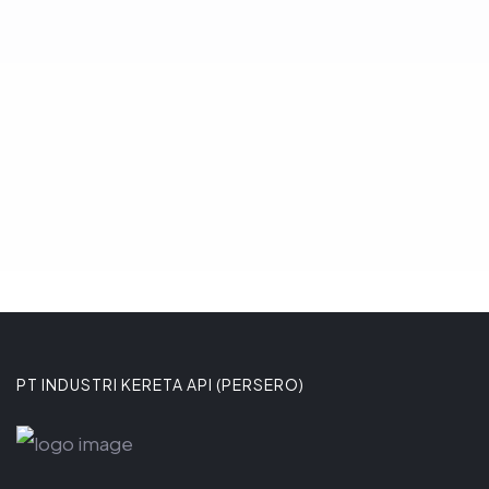
massal perkotaan berbasis trem.
Komitmen tersebut ditega
8 JANUARI 2026
PT INDUSTRI KERETA API (PERSERO)