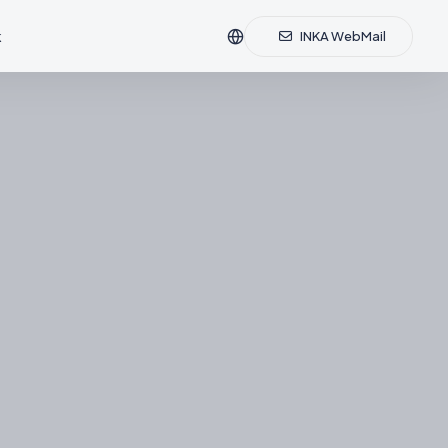
k
INKA WebMail