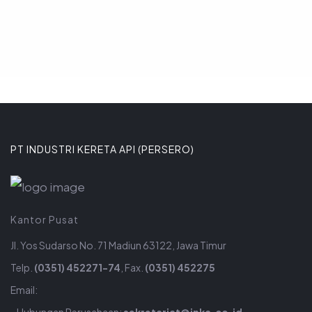
PT INDUSTRI KERETA API (PERSERO)
Kantor Pusat
Jl. Yos Sudarso No. 71 Madiun 63122, Jawa Timur
Telp.
(0351) 452271-74
, Fax.
(0351) 452275
Email: