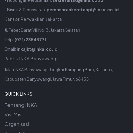
- Hubungan Perusahaan:
sekretariat@inka.co.id
- Bisnis & Pemasaran:
pemasarankeretaapi@inka.co.id
Kantor Perwakilan Jakarta
Jl. Tebet Barat VIII No. 3, Jakarta Selatan
Telp.
(021) 28543771
Email:
inkajkt@inka.co.id
Pabrik INKA Banyuwangi
Jalan INKA Banyuwangi, Lingkar Kampung Baru, Kalipuro,
Kabupaten Banyuwangi, Jawa Timur, 68455
QUICK LINKS
Tentang INKA
Visi Misi
Organisasi