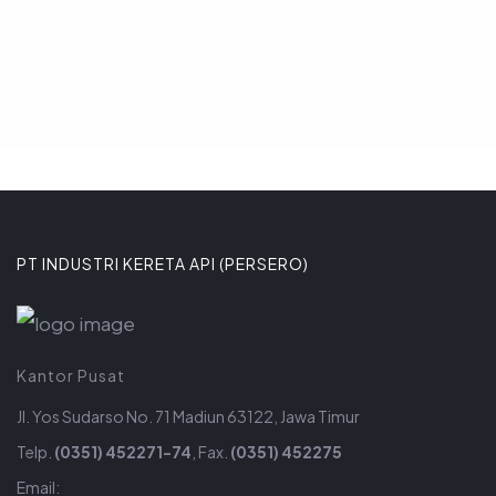
PT INDUSTRI KERETA API (PERSERO)
Kantor Pusat
Jl. Yos Sudarso No. 71 Madiun 63122, Jawa Timur
Telp.
(0351) 452271-74
, Fax.
(0351) 452275
Email: