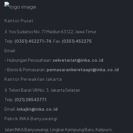
Kantor Pusat
Jl. Yos Sudarso No. 71 Madiun 63122, Jawa Timur
Telp.
(0351) 452271-74
, Fax.
(0351) 452275
Email:
- Hubungan Perusahaan:
sekretariat@inka.co.id
- Bisnis & Pemasaran:
pemasarankeretaapi@inka.co.id
Kantor Perwakilan Jakarta
Jl. Tebet Barat VIII No. 3, Jakarta Selatan
Telp.
(021) 28543771
Email:
inkajkt@inka.co.id
Pabrik INKA Banyuwangi
Jalan INKA Banyuwangi, Lingkar Kampung Baru, Kalipuro,