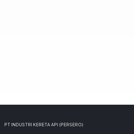
positif komitmen Pemerintah Kota Bogor
dalam pengembangan transportasi
massal perkotaan berbasis trem.
Komitmen tersebut ditega
8 JANUARI 2026
PT INDUSTRI KERETA API (PERSERO)