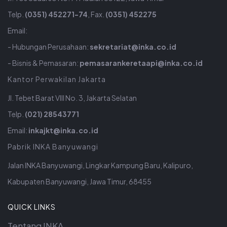
Telp.
(0351) 452271-74
, Fax.
(0351) 452275
Email:
- Hubungan Perusahaan:
sekretariat@inka.co.id
- Bisnis & Pemasaran:
pemasarankeretaapi@inka.co.id
Kantor Perwakilan Jakarta
Jl. Tebet Barat VIII No. 3, Jakarta Selatan
Telp.
(021) 28543771
Email:
inkajkt@inka.co.id
Pabrik INKA Banyuwangi
Jalan INKA Banyuwangi, Lingkar Kampung Baru, Kalipuro,
Kabupaten Banyuwangi, Jawa Timur, 68455
QUICK LINKS
Tentang INKA