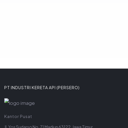
Komitmen tersebut ditega
8 JANUARI 2026
PT INDUSTRI KERETA API (PERSERO)
Kantor Pusat
Jl. Yos Sudarso No. 71 Madiun 63122, Jawa Timur