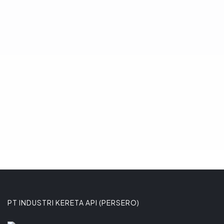
positif komitmen Pemerintah Kota Bogor
dalam pengembangan transportasi
massal perkotaan berbasis trem.
Komitmen tersebut ditega
8 JANUARI 2026
PT INDUSTRI KERETA API (PERSERO)