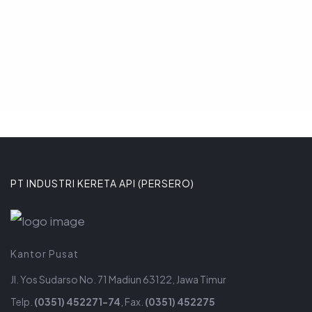
8 JANUARI 2026
PT INDUSTRI KERETA API (PERSERO)
Kantor Pusat
Jl. Yos Sudarso No. 71 Madiun 63122, Jawa Timur
Telp.
(0351) 452271-74
, Fax.
(0351) 452275