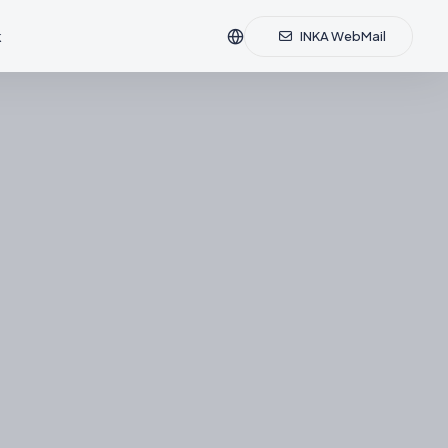
k
INKA WebMail